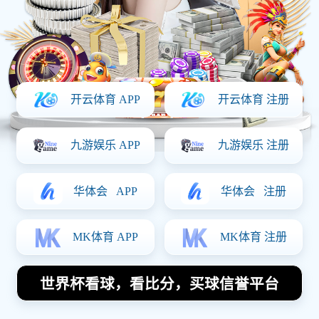
足球明星模型乐高创意拼搭体验
让你感受足球魅力与乐趣的完美
结合
2025-12-11
在当今的娱乐和教育市场上，乐高以其独特的
拼搭方式吸引了无数人的关注。而足球作为全
球最受欢迎的运动之一，其魅力无疑也为乐高
产品注入了更多的活力。本文将围绕“足球明星
模型乐高创意拼搭体验”这一主题，从多个角度
探讨如何通过乐高模型感受足球运动的魅力与