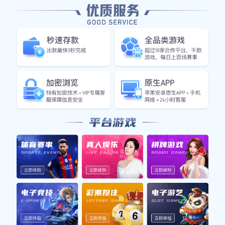
趣味。首先，我们将分析乐高拼搭带来的动手
实践体验，接着讨论足球元素对乐高模型设计
的重要性，然后探讨这种结合如何提升儿童的
兴趣与创造力，最后总结这项活动在家庭互动
中的价值。通过这些方面，我们将全面了解足
球明星模型与乐高创意拼搭之间的完美结合。
1、动手实践带来的乐趣
动手实践是孩子们学习与成长的重要方式，而
乐高正好提供了这样一个平台。在拼搭足球明
星模型时，孩子们不仅仅是在玩耍，更是在培
养自己的动手能力、逻辑思维和创造力。每一
个小零件都可能成为他们构建梦想球队的一部
分，这种亲自参与的过程能让他们更深刻地理
解“创造”的意义。
与此同时，动手实践还能够提升孩子们解决问
题的能力。在拼搭过程中，他们可能会遇到各
种挑战，比如缺少某个零件或者难以组装某个